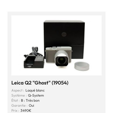
Leica Q2 "Ghost" (19054)
Aspect :
Laqué blanc
Système :
Q-System
État :
B : Très bon
Garantie :
Oui
Prix :
3490€