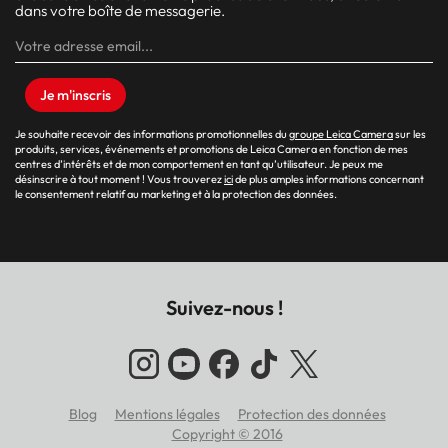
dans votre boîte de messagerie.
Je m'inscris
Je souhaite recevoir des informations promotionnelles du
groupe Leica Camera
sur les
produits, services, événements et promotions de Leica Camera en fonction de mes
centres d’intérêts et de mon comportement en tant qu’utilisateur. Je peux me
désinscrire à tout moment ! Vous trouverez
ici
de plus amples informations concernant
le consentement relatif au marketing et à la protection des données.
Suivez-nous !
Footer
Blog
Mentions légales
Protection des données
Copyright © 2016