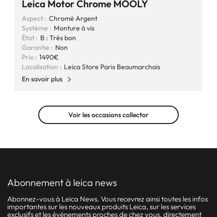
Leica Motor Chrome MOOLY
Aspect :
Chromé Argent
Système :
Monture à vis
État :
B : Très bon
Garantie :
Non
Prix :
1490€
Localisation :
Leica Store Paris Beaumarchais
En savoir plus
Voir les occasions collector
abonnement à leica news
Abonnez-vous à Leica News. Vous recevrez ainsi toutes les infos
importantes sur les nouveaux produits Leica, sur les services
exclusifs et les événements proches de chez vous, directement