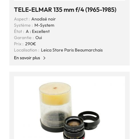
TELE-ELMAR 135 mm f/4 (1965-1985)
Aspect :
Anodisé noir
Système :
M-System
État :
A : Excellent
Garantie :
Oui
Prix :
290€
Localisation :
Leica Store Paris Beaumarchais
En savoir plus