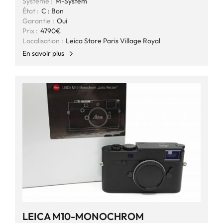
Système :
M-System
État :
C : Bon
Garantie :
Oui
Prix :
4790€
Localisation :
Leica Store Paris Village Royal
En savoir plus
LEICA M10-MONOCHROM