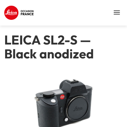
Toggl
navig
LEICA SL2-S
—
Black anodized