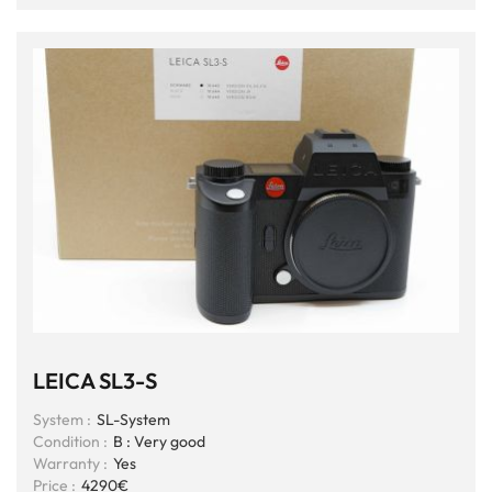
LEICA SL3-S
System :
SL-System
Condition :
B : Very good
Warranty :
Yes
Price :
4290€