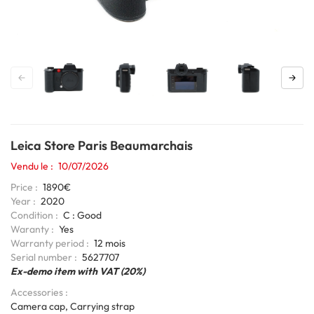
Leica Store Paris Beaumarchais
Vendu le
10/07/2026
Price
1890€
Year
2020
Condition
C : Good
Waranty
Yes
Warranty period
12 mois
6bits
Serial number
5627707
Coding
Ex-demo item with VAT (20%)
Accessories
Camera cap, Carrying strap