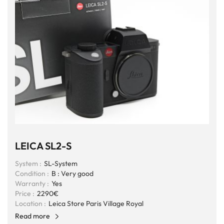
LEICA SL2-S
System :
SL-System
Condition :
B : Very good
Warranty :
Yes
Price :
2290€
Location :
Leica Store Paris Village Royal
Read more