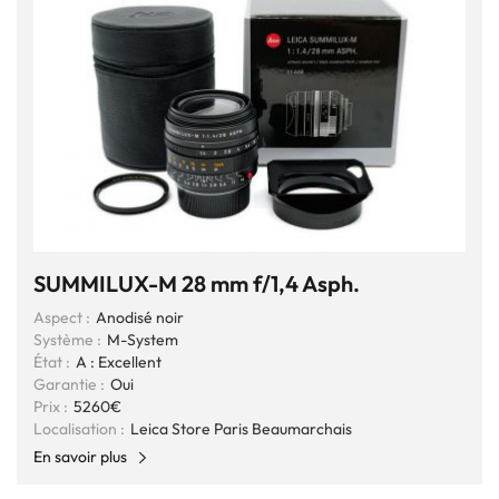
SUMMILUX-M 28 mm f/1,4 Asph.
Aspect :
Anodisé noir
Système :
M-System
État :
A : Excellent
Garantie :
Oui
Prix :
5260€
Localisation :
Leica Store Paris Beaumarchais
En savoir plus