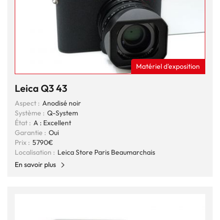
Matériel d'exposition
Leica Q3 43
Aspect :
Anodisé noir
Système :
Q-System
État :
A : Excellent
Garantie :
Oui
Prix :
5790€
Localisation :
Leica Store Paris Beaumarchais
En savoir plus