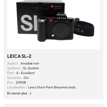
LEICA SL-2
Aspect :
Anodisé noir
Système :
SL-System
État :
A : Excellent
Garantie :
Oui
Prix :
2090€
Localisation :
Leica Store Paris Beaumarchais
En savoir plus