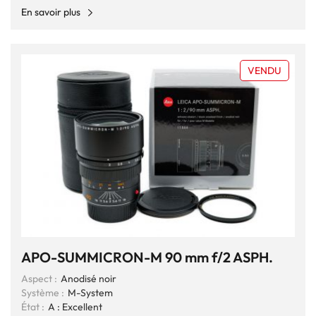
En savoir plus
VENDU
APO-SUMMICRON-M 90 mm f/2 ASPH.
Aspect :
Anodisé noir
Système :
M-System
État :
A : Excellent