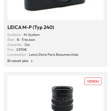
LEICA M-P (Typ 240)
Système :
M-System
État :
B : Très bon
Garantie :
Oui
Prix :
2390€
Localisation :
Leica Store Paris Beaumarchais
En savoir plus
VENDU