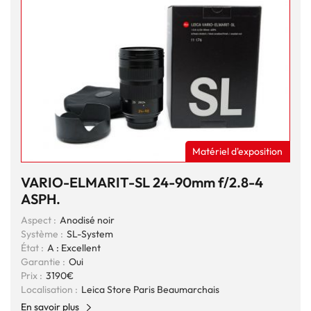
Matériel d'exposition
VARIO-ELMARIT-SL 24-90mm f/2.8-4
ASPH.
Aspect :
Anodisé noir
Système :
SL-System
État :
A : Excellent
Garantie :
Oui
Prix :
3190€
Localisation :
Leica Store Paris Beaumarchais
En savoir plus