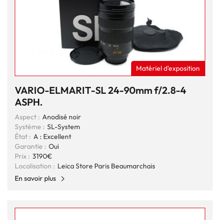
Matériel d'exposition
VARIO-ELMARIT-SL 24-90mm f/2.8-4
ASPH.
Aspect :
Anodisé noir
Système :
SL-System
État :
A : Excellent
Garantie :
Oui
Prix :
3190€
Localisation :
Leica Store Paris Beaumarchais
En savoir plus