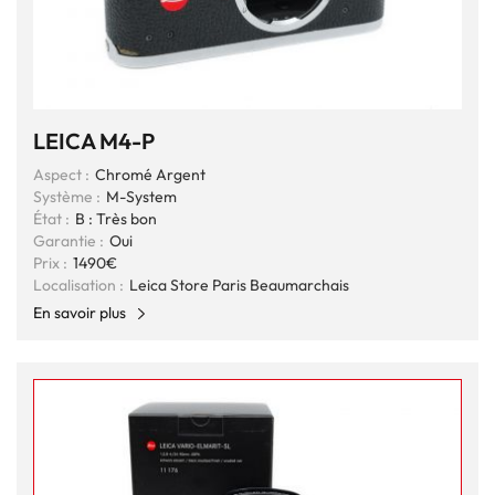
LEICA M4-P
Aspect :
Chromé Argent
Système :
M-System
État :
B : Très bon
Garantie :
Oui
Prix :
1490€
Localisation :
Leica Store Paris Beaumarchais
En savoir plus