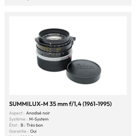
SUMMILUX-M 35 mm f/1,4 (1961-1995)
Aspect :
Anodisé noir
Système :
M-System
État :
B : Très bon
Garantie :
Oui