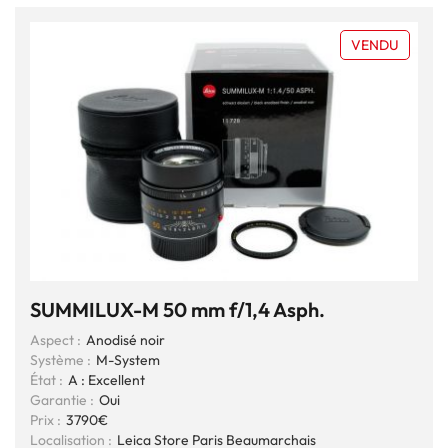
VENDU
SUMMILUX-M 50 mm f/1,4 Asph.
Aspect :
Anodisé noir
Système :
M-System
État :
A : Excellent
Garantie :
Oui
Prix :
3790€
Localisation :
Leica Store Paris Beaumarchais