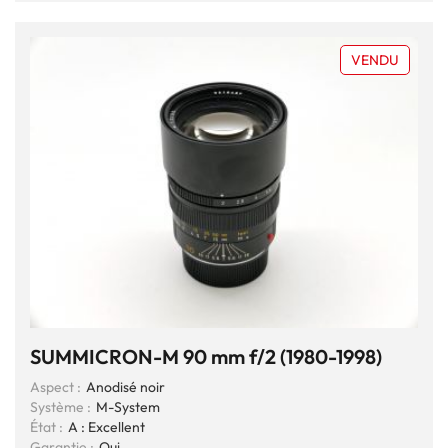
VENDU
SUMMICRON-M 90 mm f/2 (1980-1998)
Aspect :
Anodisé noir
Système :
M-System
État :
A : Excellent
Garantie :
Oui