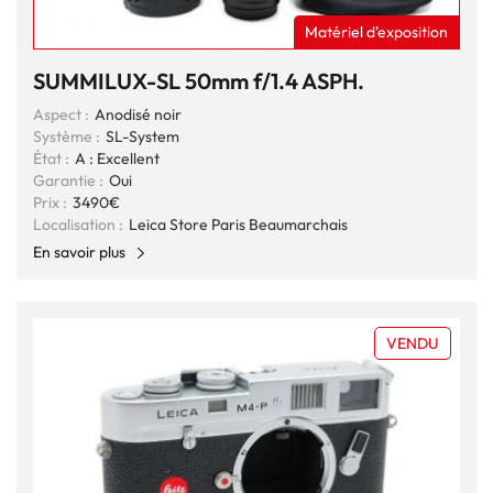
Matériel d'exposition
SUMMILUX-SL 50mm f/1.4 ASPH.
Aspect :
Anodisé noir
Système :
SL-System
État :
A : Excellent
Garantie :
Oui
Prix :
3490€
Localisation :
Leica Store Paris Beaumarchais
En savoir plus
VENDU