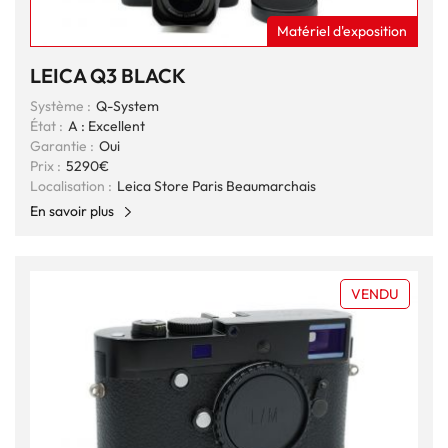
Matériel d'exposition
LEICA Q3 BLACK
Système :
Q-System
État :
A : Excellent
Garantie :
Oui
Prix :
5290€
Localisation :
Leica Store Paris Beaumarchais
En savoir plus
VENDU