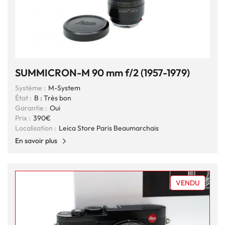
SUMMICRON-M 90 mm f/2 (1957-1979)
Système :
M-System
État :
B : Très bon
Garantie :
Oui
Prix :
390€
Localisation :
Leica Store Paris Beaumarchais
En savoir plus
VENDU