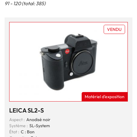
langue
91 - 120 (total: 385)
VENDU
Matériel d'exposition
LEICA SL2-S
Aspect :
Anodisé noir
Système :
SL-System
État :
C : Bon