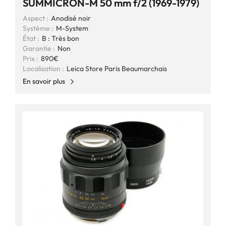
SUMMICRON-M 50 mm f/2 (1969-1979)
Aspect :
Anodisé noir
Système :
M-System
État :
B : Très bon
Garantie :
Non
Prix :
890€
Localisation :
Leica Store Paris Beaumarchais
En savoir plus