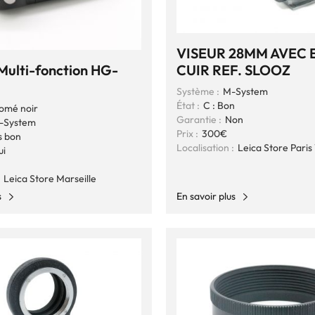
VISEUR 28MM AVEC 
Multi-fonction HG-
CUIR REF. SLOOZ
Système :
M-System
État :
C : Bon
omé noir
Garantie :
Non
-System
Prix :
300€
s bon
Localisation :
Leica Store Paris 
ui
Leica Store Marseille
s
En savoir plus