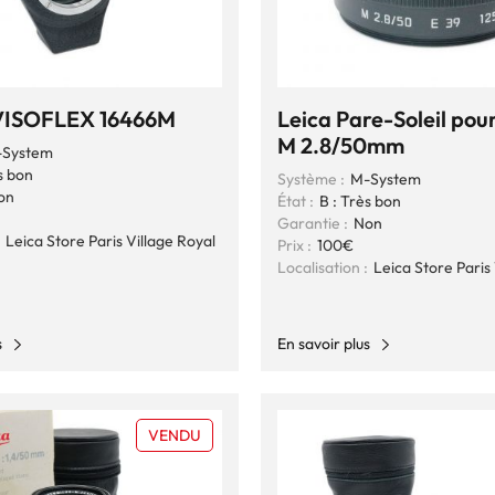
ISOFLEX 16466M
Leica Pare-Soleil po
M 2.8/50mm
System
s bon
Système :
M-System
on
État :
B : Très bon
Garantie :
Non
Leica Store Paris Village Royal
Prix :
100€
Localisation :
Leica Store Paris 
s
En savoir plus
VENDU