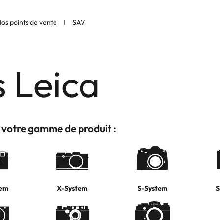
os points de vente
SAV
s Leica
 votre gamme de produit :
tem
X-System
S-System
S