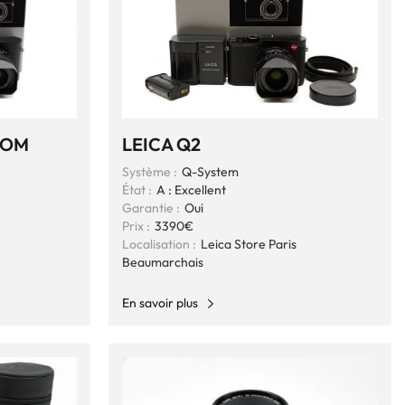
ROM
LEICA Q2
Système :
Q-System
État :
A : Excellent
Garantie :
Oui
Prix :
3390€
Localisation :
Leica Store Paris
Beaumarchais
En savoir plus