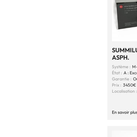
SUMMILU
ASPH.
Système :
M-
État :
A : Exc
Garantie :
O
Prix :
3450€
Localisation :
En savoir plu