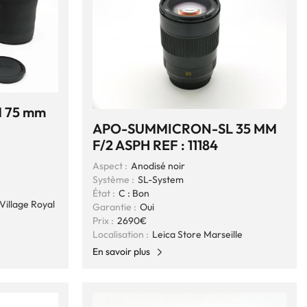
 75 mm
APO-SUMMICRON-SL 35 MM
F/2 ASPH REF : 11184
Aspect :
Anodisé noir
Système :
SL-System
État :
C : Bon
Village Royal
Garantie :
Oui
Prix :
2690€
Localisation :
Leica Store Marseille
En savoir plus