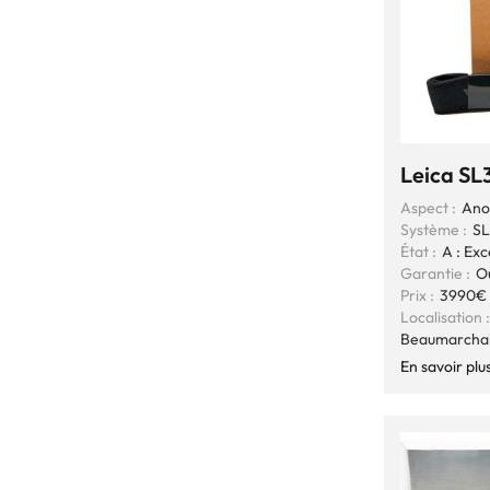
Leica SL
Aspect :
Ano
Système :
SL
État :
A : Exc
Garantie :
O
Prix :
3990€
Localisation :
Beaumarcha
En savoir plu