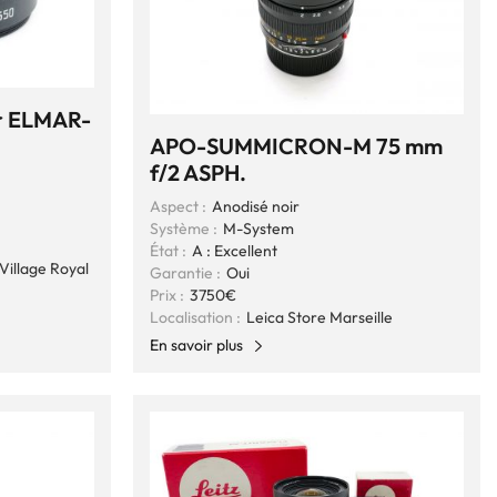
ur ELMAR-
APO-SUMMICRON-M 75 mm
f/2 ASPH.
Aspect :
Anodisé noir
Système :
M-System
État :
A : Excellent
Village Royal
Garantie :
Oui
Prix :
3750€
Localisation :
Leica Store Marseille
En savoir plus