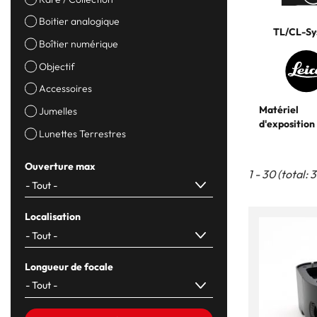
Boitier analogique
TL/CL-Sy
Boîtier numérique
Objectif
Accessoires
Matériel
Jumelles
d'exposition
Lunettes Terrestres
Ouverture max
1 - 30 (total: 
Localisation
Longueur de focale