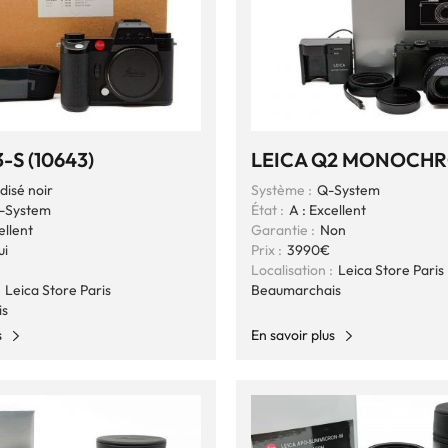
3-S (10643)
LEICA Q2 MONOCH
disé noir
Système :
Q-System
-System
État :
A : Excellent
ellent
Garantie :
Non
ui
Prix :
3990€
Localisation :
Leica Store Paris
Leica Store Paris
Beaumarchais
is
s
En savoir plus