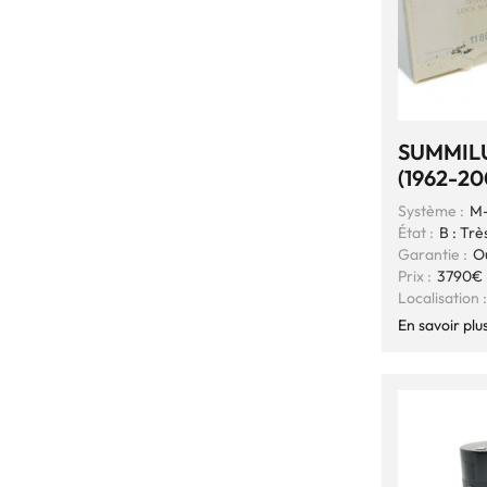
SUMMILU
(1962-20
Système :
M-
État :
B : Trè
Garantie :
O
Prix :
3790€
Localisation :
En savoir plu