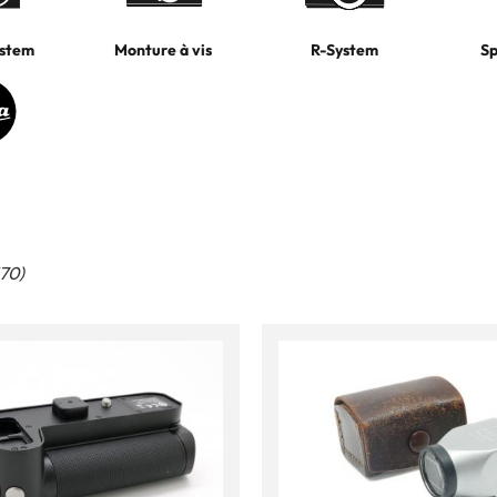
stem
Monture à vis
R-System
Sp
370)