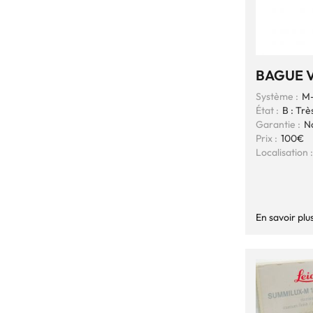
BAGUE V
Système :
M-
État :
B : Trè
Garantie :
N
Prix :
100€
Localisation :
En savoir plu