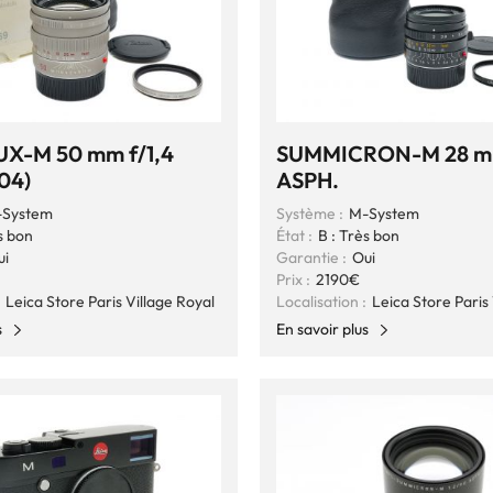
X-M 50 mm f/1,4
SUMMICRON-M 28 m
04)
ASPH.
System
Système :
M-System
s bon
État :
B : Très bon
ui
Garantie :
Oui
Prix :
2190€
Leica Store Paris Village Royal
Localisation :
Leica Store Paris 
s
En savoir plus