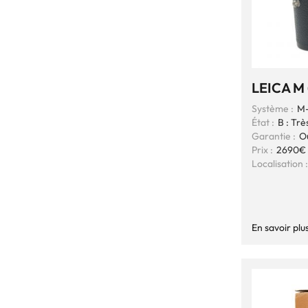
LEICA M 
Système :
M-
État :
B : Trè
Garantie :
O
Prix :
2690€
Localisation :
En savoir plu