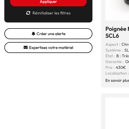
Appliquer
Réinitialiser les filtres
Poignée 
Créer une alerte
SCL6
Aspect :
Chr
Expertisez votre matériel
Système :
SL
État :
B : Trè
Garantie :
O
Prix :
430€
Localisation :
En savoir plu