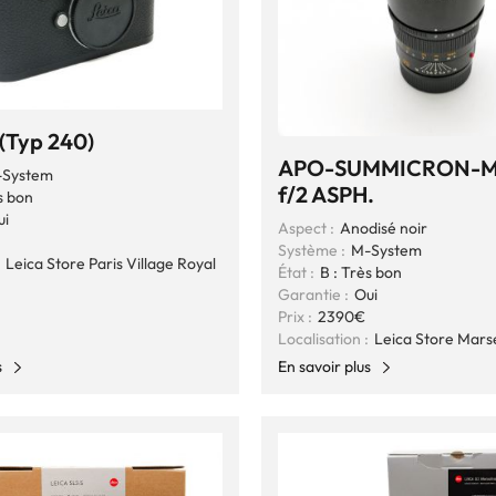
(Typ 240)
APO-SUMMICRON-M
System
f/2 ASPH.
s bon
ui
Aspect :
Anodisé noir
Système :
M-System
Leica Store Paris Village Royal
État :
B : Très bon
Garantie :
Oui
Prix :
2390€
Localisation :
Leica Store Marse
s
En savoir plus