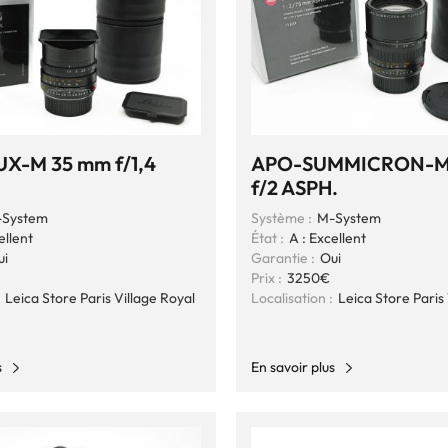
X-M 35 mm f/1,4
APO-SUMMICRON-M
f/2 ASPH.
System
Système :
M-System
ellent
État :
A : Excellent
ui
Garantie :
Oui
Prix :
3250€
Leica Store Paris Village Royal
Localisation :
Leica Store Paris 
s
En savoir plus