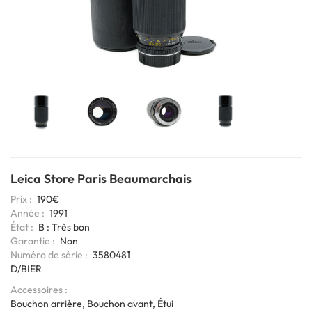
Leica Store Paris Beaumarchais
Prix
190€
Année
1991
État
B : Très bon
Garantie
Non
Codage
Numéro de série
3580481
6bits
D/BIER
Accessoires
Bouchon arrière, Bouchon avant, Étui