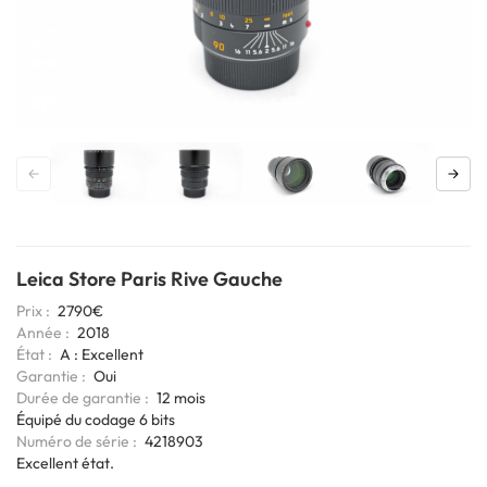
Leica Store Paris Rive Gauche
Prix
2790€
Année
2018
État
A : Excellent
Garantie
Oui
Durée de garantie
12 mois
Codage
Équipé du codage 6 bits
6bits
Numéro de série
4218903
Excellent état.