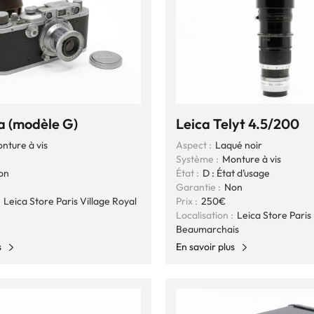
Ia (modèle G)
Leica Telyt 4.5/200
nture à vis
Aspect :
Laqué noir
n
Système :
Monture à vis
on
État :
D : État d’usage
Garantie :
Non
Leica Store Paris Village Royal
Prix :
250€
Localisation :
Leica Store Paris
Beaumarchais
s
En savoir plus