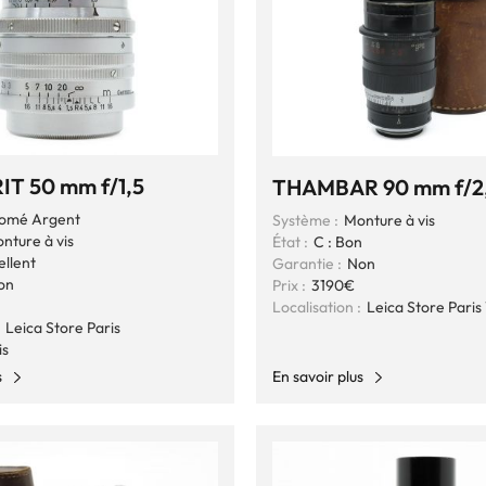
T 50 mm f/1,5
THAMBAR 90 mm f/2
omé Argent
Système :
Monture à vis
nture à vis
État :
C : Bon
ellent
Garantie :
Non
on
Prix :
3190€
Localisation :
Leica Store Paris 
Leica Store Paris
is
s
En savoir plus