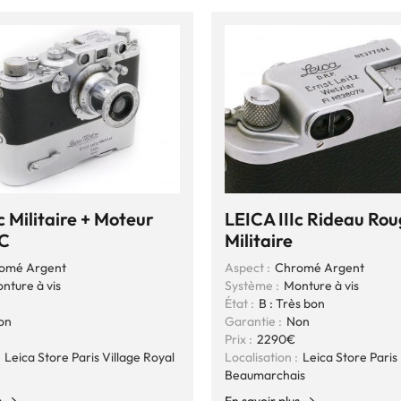
c Militaire + Moteur
LEICA IIIc Rideau Rou
C
Militaire
omé Argent
Aspect :
Chromé Argent
nture à vis
Système :
Monture à vis
n
État :
B : Très bon
on
Garantie :
Non
Prix :
2290€
Leica Store Paris Village Royal
Localisation :
Leica Store Paris
Beaumarchais
s
En savoir plus