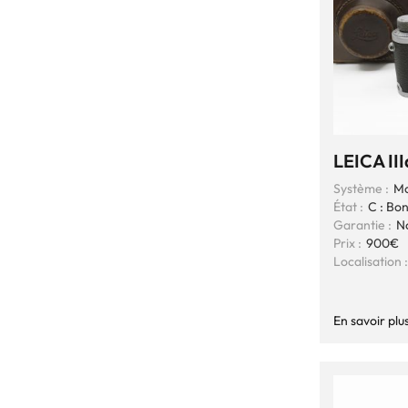
LEICA II
Système :
Mo
État :
C : Bo
Garantie :
N
Prix :
900€
Localisation :
En savoir plu