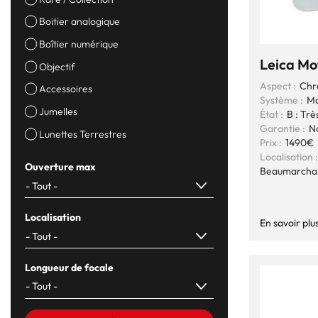
Boitier analogique
Boîtier numérique
Leica M
Objectif
Aspect :
Chr
Accessoires
Système :
Mo
Jumelles
État :
B : Trè
Garantie :
N
Lunettes Terrestres
Prix :
1490€
Localisation :
Ouverture max
Beaumarcha
Localisation
En savoir plu
Longueur de focale