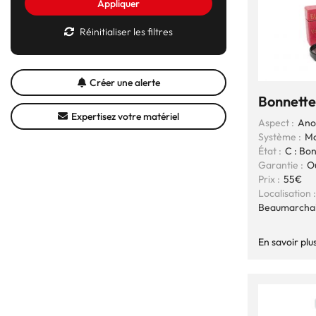
Appliquer
Réinitialiser les filtres
Créer une alerte
Bonnette
Expertisez votre matériel
Aspect :
Ano
Système :
Mo
État :
C : Bo
Garantie :
O
Prix :
55€
Localisation :
Beaumarcha
En savoir plu