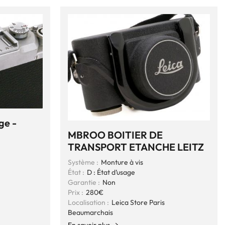
ge -
MBROO BOITIER DE
TRANSPORT ETANCHE LEITZ
Système :
Monture à vis
État :
D : État d’usage
Garantie :
Non
Prix :
280€
Localisation :
Leica Store Paris
Beaumarchais
En savoir plus