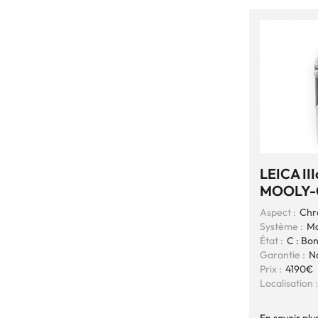
LEICA III
MOOLY-
Aspect :
Chr
Système :
Mo
État :
C : Bo
Garantie :
N
Prix :
4190€
Localisation :
En savoir plu