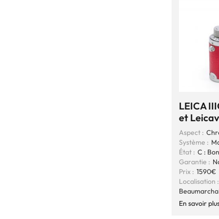
LEICA II
et Leicav
Aspect :
Chr
Système :
Mo
État :
C : Bo
Garantie :
N
Prix :
1590€
Localisation :
Beaumarcha
En savoir plu