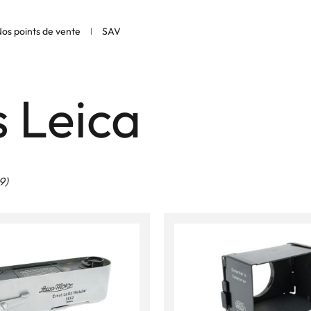
os points de vente
SAV
s Leica
9)