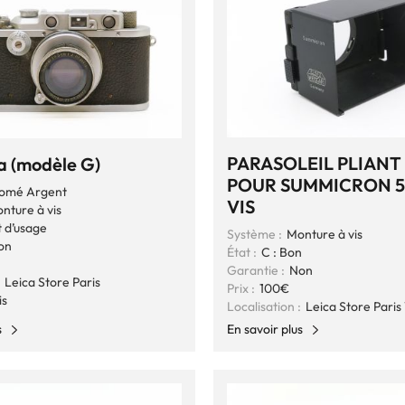
PARASOLEIL PLIAN
Ia (modèle G)
POUR SUMMICRON 
omé Argent
VIS
nture à vis
t d’usage
Système :
Monture à vis
on
État :
C : Bon
Garantie :
Non
Leica Store Paris
Prix :
100€
is
Localisation :
Leica Store Paris 
s
En savoir plus