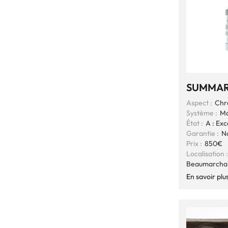
SUMMARI
Aspect :
Chr
Système :
Mo
État :
A : Exc
Garantie :
N
Prix :
850€
Localisation :
Beaumarcha
En savoir plu