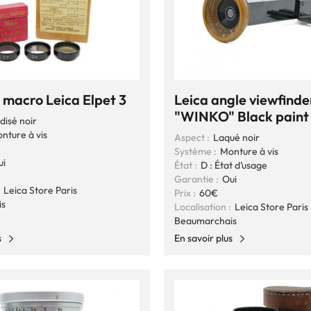
 macro Leica Elpet 3
Leica angle viewfinde
"WINKO" Black paint
disé noir
nture à vis
Aspect :
Laqué noir
n
Système :
Monture à vis
ui
État :
D : État d’usage
Garantie :
Oui
Leica Store Paris
Prix :
60€
is
Localisation :
Leica Store Paris
Beaumarchais
s
En savoir plus