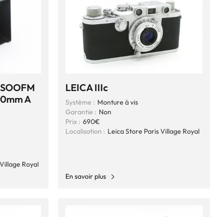
T SOOFM
LEICA IIIc
50mm A
Système :
Monture à vis
Garantie :
Non
Prix :
690€
Localisation :
Leica Store Paris Village Royal
Village Royal
En savoir plus