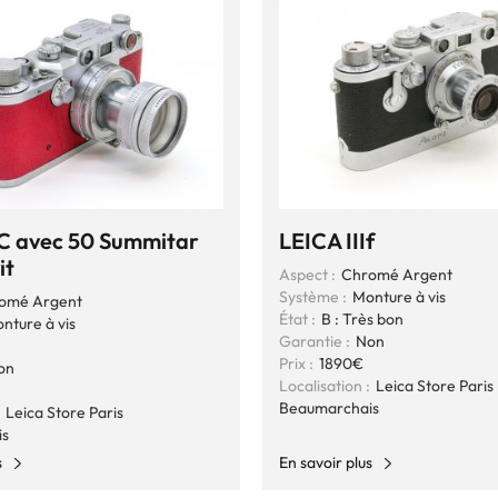
IC avec 50 Summitar
LEICA IIIf
it
Aspect :
Chromé Argent
Système :
Monture à vis
omé Argent
État :
B : Très bon
nture à vis
Garantie :
Non
n
Prix :
1890€
on
Localisation :
Leica Store Paris
Beaumarchais
Leica Store Paris
is
s
En savoir plus