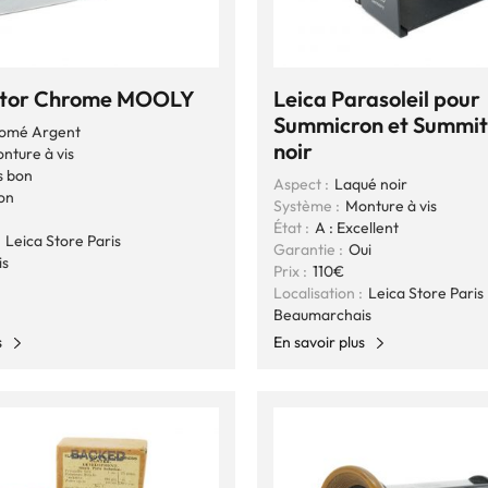
otor Chrome MOOLY
Leica Parasoleil pour
Summicron et Summit
omé Argent
noir
nture à vis
s bon
Aspect :
Laqué noir
on
Système :
Monture à vis
État :
A : Excellent
Leica Store Paris
Garantie :
Oui
is
Prix :
110€
Localisation :
Leica Store Paris
Beaumarchais
s
En savoir plus