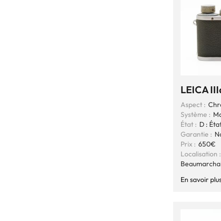
LEICA II
Aspect :
Chr
Système :
Mo
État :
D : Éta
Garantie :
N
Prix :
650€
Localisation :
Beaumarcha
En savoir plu