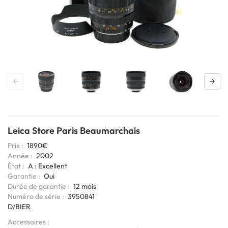
Leica Store Paris Beaumarchais
Prix
1890€
Année
2002
État
A : Excellent
Garantie
Oui
Durée de garantie
12 mois
Codage
Numéro de série
3950841
6bits
D/BIER
Accessoires