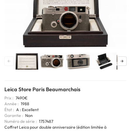
Leica Store Paris Beaumarchais
Prix
7490€
Année
1988
État
A : Excellent
Garantie
Non
Codage
Numéro de série
1757487
6bits
Coffret Leica pour double anniversaire (édition limitée à