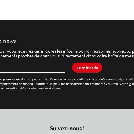
a news
 Vous recevrez ainsi toutes les infos importantes sur les nouveaux pr
événements proches de chez vous, directement dans votre boîte de mes
Je m'inscris
ons promotionnelles du
groupe Leica Camera
sur les produits, services, événements et promoti
omportement en tant qu’utilisateur. Je peux me désinscrire à tout moment ! Vous trouverez
ici
d
au marketing et à la protection des données.
Suivez-nous !