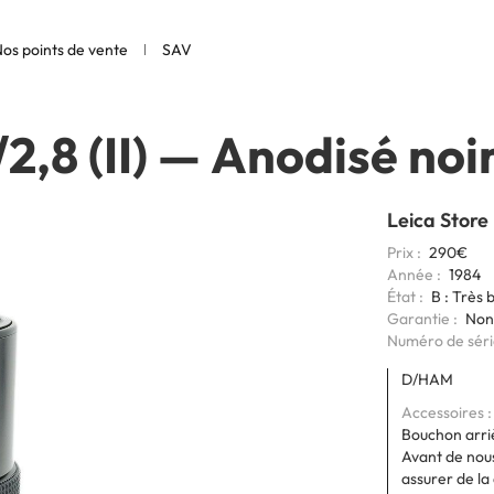
os points de vente
SAV
,8 (II)
—
Anodisé noi
Leica Store
Prix
290€
Année
1984
État
B : Très 
Garantie
Non
Codage
Numéro de sér
6bits
D/HAM
Accessoires
Bouchon arri
Avant de nous
assurer de la 