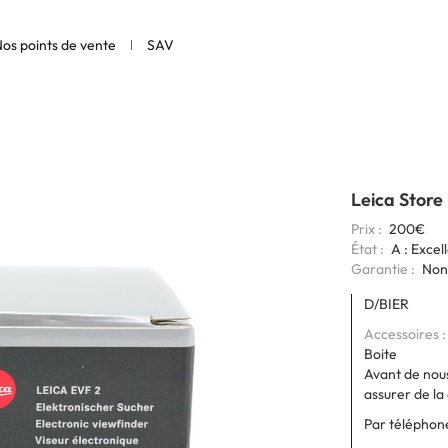
os points de vente
SAV
Leica Store
Prix
200€
État
A : Excel
Garantie
Non
Codage
D/BIER
6bits
Accessoires
Boite
Avant de nous
assurer de la 
Par téléphone