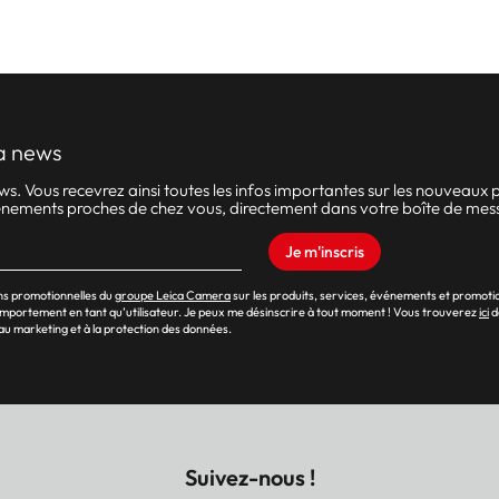
a news
 Vous recevrez ainsi toutes les infos importantes sur les nouveaux pr
événements proches de chez vous, directement dans votre boîte de mes
Je m'inscris
ons promotionnelles du
groupe Leica Camera
sur les produits, services, événements et promoti
omportement en tant qu’utilisateur. Je peux me désinscrire à tout moment ! Vous trouverez
ici
d
au marketing et à la protection des données.
Suivez-nous !