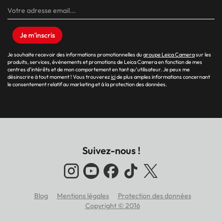
Je m'inscris
Je souhaite recevoir des informations promotionnelles du
groupe Leica Camera
sur les
produits, services, événements et promotions de Leica Camera en fonction de mes
centres d’intérêts et de mon comportement en tant qu’utilisateur. Je peux me
désinscrire à tout moment ! Vous trouverez
ici
de plus amples informations concernant
le consentement relatif au marketing et à la protection des données.
Suivez-nous !
Blog
Mentions légales
Protection des données
Footer
Copyright © 2016
menu