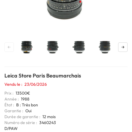
Leica Store Paris Beaumarchais
Vendu le
23/06/2026
Prix
13500€
Année
1988
État
B : Très bon
Garantie
Oui
Durée de garantie
12 mois
Codage
Numéro de série
3460243
6bits
D/PAW