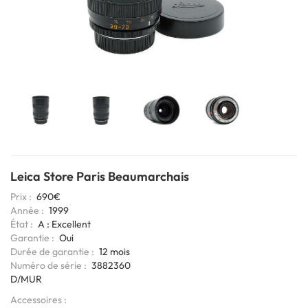
Leica Store Paris Beaumarchais
Prix
690€
Année
1999
État
A : Excellent
Garantie
Oui
Durée de garantie
12 mois
Codage
Numéro de série
3882360
6bits
D/MUR
Accessoires