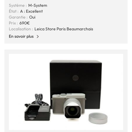
Système :
M-System
État :
A : Excellent
Garantie :
Oui
Prix :
690€
Localisation :
Leica Store Paris Beaumarchais
En savoir plus