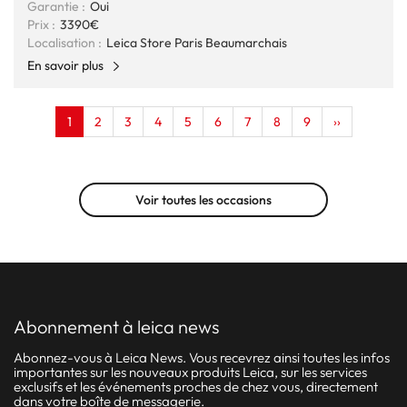
Garantie :
Oui
Prix :
3390€
Localisation :
Leica Store Paris Beaumarchais
En savoir plus
Pagination
Page
1
Page
2
Page
3
Page
4
Page
5
Page
6
Page
7
Page
8
Page
9
Page
››
actuelle
suivante
Voir toutes les occasions
abonnement à leica news
Abonnez-vous à Leica News. Vous recevrez ainsi toutes les infos
importantes sur les nouveaux produits Leica, sur les services
exclusifs et les événements proches de chez vous, directement
dans votre boîte de messagerie.