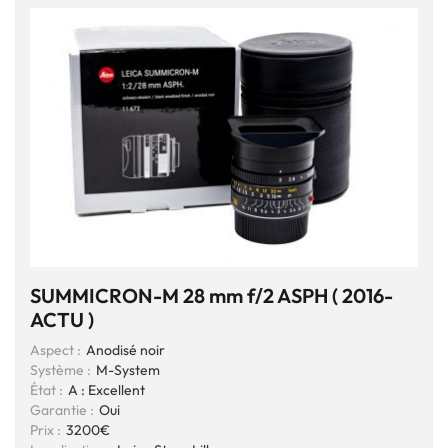
SUMMICRON-M 28 mm f/2 ASPH ( 2016-
ACTU )
Aspect :
Anodisé noir
Système :
M-System
État :
A : Excellent
Garantie :
Oui
Prix :
3200€