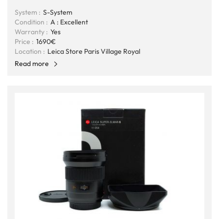
System :
S-System
Condition :
A : Excellent
Warranty :
Yes
Price :
1690€
Location :
Leica Store Paris Village Royal
Read more