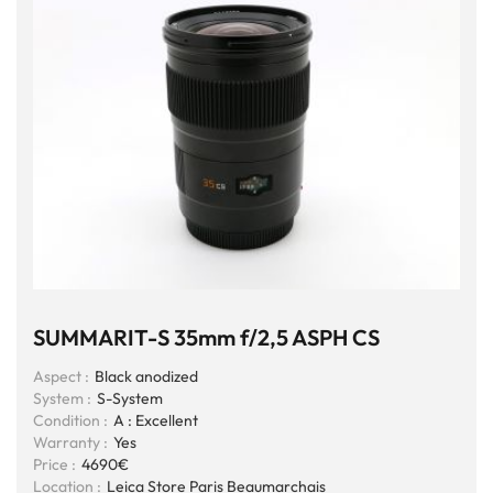
SUMMARIT-S 35mm f/2,5 ASPH CS
Aspect :
Black anodized
System :
S-System
Condition :
A : Excellent
Warranty :
Yes
Price :
4690€
Location :
Leica Store Paris Beaumarchais