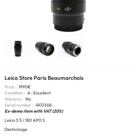
Leica Store Paris Beaumarchais
Price
1990€
Condition
A : Excellent
Waranty
No
6bits
Serial number
4103368
Coding
Ex-demo item with VAT (20%)
Leica 3.5 / 180 APO S
Destockage