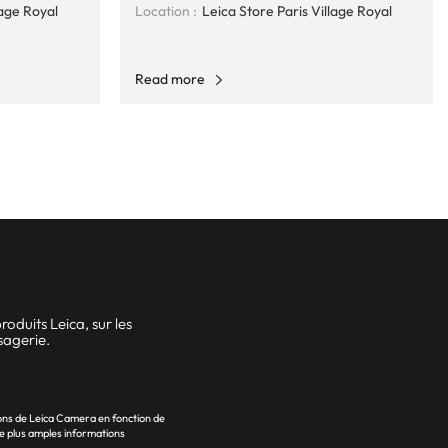
lage Royal
Location :
Leica Store Paris Village Royal
Read more
oduits Leica, sur les
sagerie.
ons de Leica Camera en fonction de
e plus amples informations