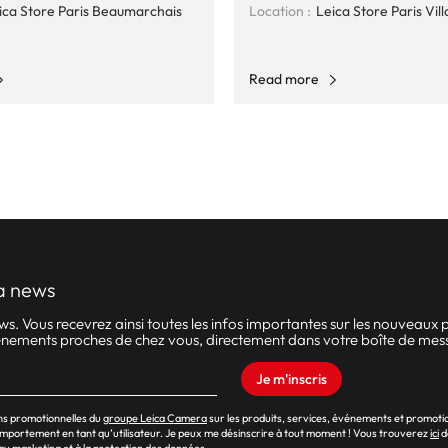
ica Store Paris Beaumarchais
Location :
Leica Store Paris Vil
Read more
a news
 Vous recevrez ainsi toutes les infos importantes sur les nouveaux pr
événements proches de chez vous, directement dans votre boîte de mes
Je m'inscris
ons promotionnelles du
groupe Leica Camera
sur les produits, services, événements et promoti
omportement en tant qu’utilisateur. Je peux me désinscrire à tout moment ! Vous trouverez
ici
d