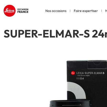
Nos occasions
Faire expertiser
N
SUPER-ELMAR-S 24m