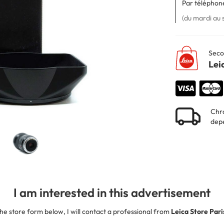
Par téléphone
(du mardi au 
Seco
Lei
Chro
depe
I am interested in this advertisement
he store form below, I will contact a professional from
Leica Store Par