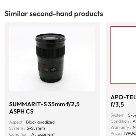
Similar second-hand products
APO-TEL
SUMMARIT-S 35mm f/2,5
f/3,5
ASPH CS
System :
S-S
Condition :
A
Aspect :
Black anodized
Warranty :
N
System :
S-System
Price :
1990€
Condition :
A : Excellent