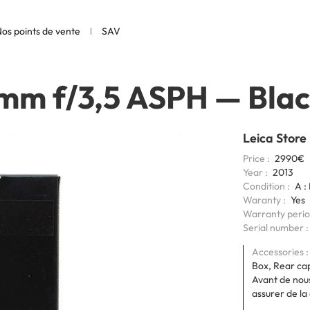
os points de vente
SAV
m f/3,5 ASPH
—
Bla
Leica Store
Price
2990€
Year
2013
Condition
A :
Waranty
Yes
Warranty peri
6bits
Serial number
Coding
Accessories
Box, Rear ca
Avant de nous
assurer de la 