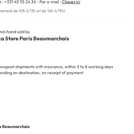
 : +331 43 55 24 36 - Par e-mail :
Cliquez ici
samedi de 10h à 13h et de 14h à 19h)
nd-hand sold by
ca Store Paris Beaumarchais
nopost shipments with insurance, within 3 to 8 working days
nding on destination, on receipt of payment
is Beaumarchais