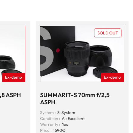
SOLD OUT
Ex-demo
Ex-demo
,8 ASPH
SUMMARIT-S 70mm f/2,5
ASPH
System :
S-System
Condition :
A : Excellent
Warranty :
Yes
Price :
1690€