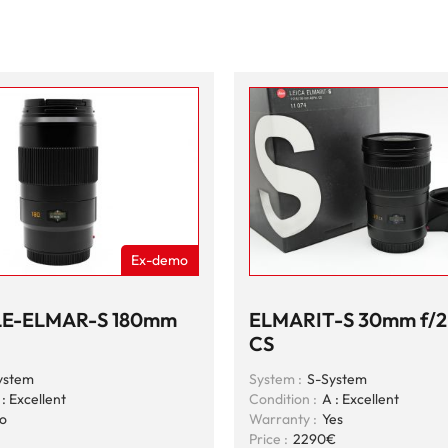
Ex-demo
E-ELMAR-S 180mm
ELMARIT-S 30mm f/2
CS
ystem
System :
S-System
 : Excellent
Condition :
A : Excellent
o
Warranty :
Yes
Price :
2290€