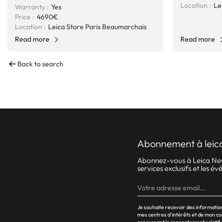
Location :
Le
Warranty :
Yes
Price :
4690€
Location :
Leica Store Paris Beaumarchais
Read more
Read more
Back to search
abonnement à leic
Abonnez-vous à Leica News.
services exclusifs et les 
Je souhaite recevoir des informati
mes centres d’intérêts et de mon c