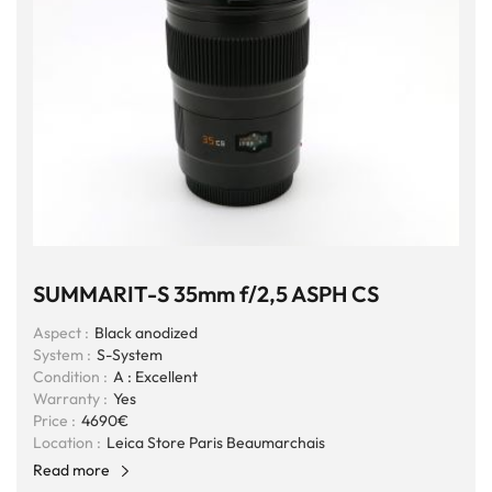
SUMMARIT-S 35mm f/2,5 ASPH CS
Aspect :
Black anodized
System :
S-System
Condition :
A : Excellent
Warranty :
Yes
Price :
4690€
Location :
Leica Store Paris Beaumarchais
Read more