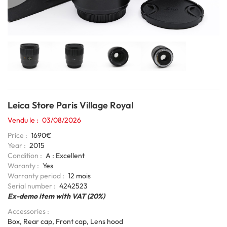
Leica Store Paris Village Royal
Vendu le
03/08/2026
Price
1690€
Year
2015
Condition
A : Excellent
Waranty
Yes
Warranty period
12 mois
6bits
Serial number
4242523
Coding
Ex-demo item with VAT (20%)
Accessories
Box, Rear cap, Front cap, Lens hood