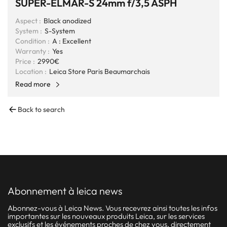
SUPER-ELMAR-S 24mm f/3,5 ASPH
Aspect :
Black anodized
System :
S-System
Condition :
A : Excellent
Warranty :
Yes
Price :
2990€
Location :
Leica Store Paris Beaumarchais
Read more
Back to search
abonnement à leica news
Abonnez-vous à Leica News. Vous recevrez ainsi toutes les infos
importantes sur les nouveaux produits Leica, sur les services
exclusifs et les événements proches de chez vous, directement