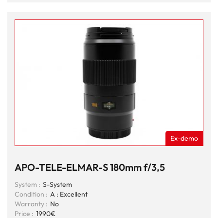
Ex-demo
APO-TELE-ELMAR-S 180mm f/3,5
System :
S-System
Condition :
A : Excellent
Warranty :
No
Price :
1990€