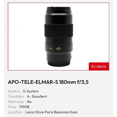
Ex-demo
APO-TELE-ELMAR-S 180mm f/3,5
System :
S-System
Condition :
A : Excellent
Warranty :
No
Price :
1990€
Location :
Leica Store Paris Beaumarchais