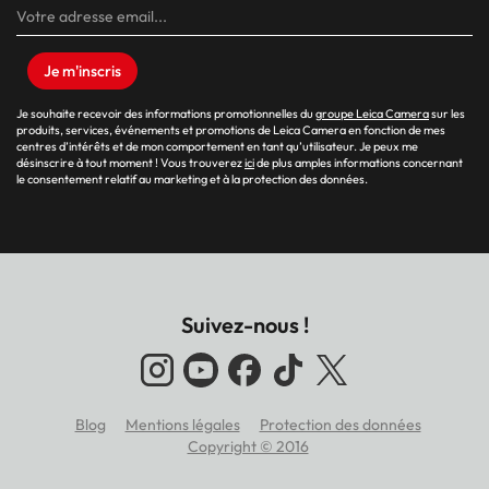
Je m'inscris
Je souhaite recevoir des informations promotionnelles du
groupe Leica Camera
sur les
produits, services, événements et promotions de Leica Camera en fonction de mes
centres d’intérêts et de mon comportement en tant qu’utilisateur. Je peux me
désinscrire à tout moment ! Vous trouverez
ici
de plus amples informations concernant
le consentement relatif au marketing et à la protection des données.
Suivez-nous !
Blog
Mentions légales
Protection des données
Footer
Copyright © 2016
menu