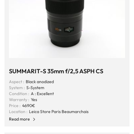
SUMMARIT-S 35mm f/2,5 ASPH CS
Aspect :
Black anodized
System :
S-System
Condition :
A : Excellent
Warranty :
Yes
Price :
4690€
Location :
Leica Store Paris Beaumarchais
Read more