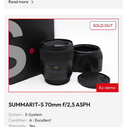
Read more
SOLD OUT
Ex-demo
SUMMARIT-S 70mm f/2,5 ASPH
System :
S-System
Condition :
A : Excellent
Warranty :
Yes