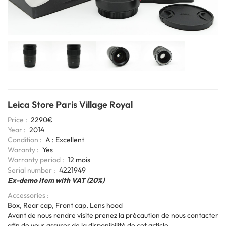
Leica Store Paris Village Royal
Price
2290€
Year
2014
Condition
A : Excellent
Waranty
Yes
Warranty period
12 mois
6bits
Serial number
4221949
Coding
Ex-demo item with VAT (20%)
Accessories
Box, Rear cap, Front cap, Lens hood
Avant de nous rendre visite prenez la précaution de nous contacter
afin de vous assurer de la disponibilité de cet article.